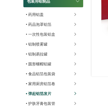
包装用铝制品
•
药用铝盖
•
药品泡罩铝箔
•
一次性包装铝盒
•
铝制喷雾罐
•
铝制易拉罐
•
圆形螺帽铝罐
•
食品铝箔包装袋
•
家用厨房铝箔卷
•
弹起铝箔发片
•
护肤牙膏包装管