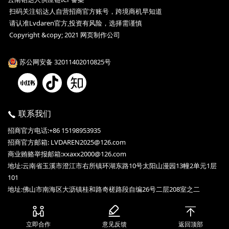
扫码关注铝达人自营招商官方账号，跨境商机早知道
请认准Lvdaren官方,投资有风险，选择需谨慎
Copyright &copy; 2021 网页制作公司
苏公网安备 32011402010825号
联系我们
招商官方电话:+86 15198953935
招商官方邮箱: LVDAREN2025@126.com
商业贿赂举报邮箱:xxaxx2000@126.com
地址:云南省玉溪市澄江市右所镇环湖东路10号太阳山漫园13幢2单元1层
101
地址:佛山市南海区大沥镇桂和路奇槎路段自编26号二层208室之二
立即合作
意见反馈
返回顶部