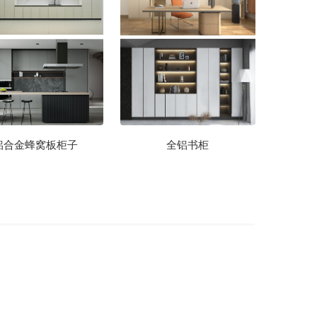
铝合金蜂窝板柜子
全铝书柜