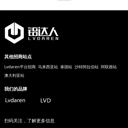
其他招商站点
Lvdaren平台招商
马来西亚站
泰国站
沙特阿拉伯站
阿联酋站
澳大利亚站
我们的品牌
扫码关注，了解更多信息