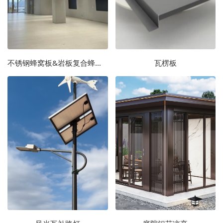
不锈钢蜂窝板&岩板复合蜂窝板
瓦楞板