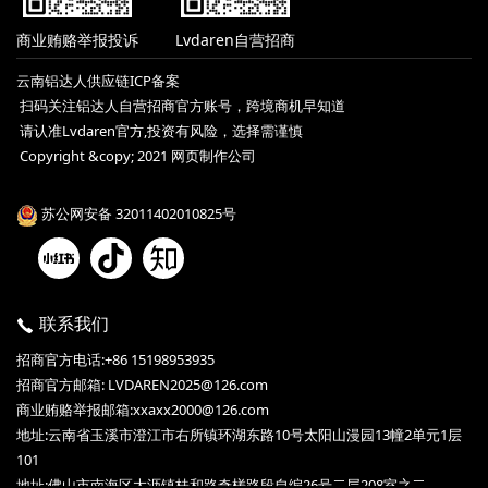
商业贿赂举报投诉
Lvdaren自营招商
云南铝达人供应链ICP备案
扫码关注铝达人自营招商官方账号，跨境商机早知道
请认准Lvdaren官方,投资有风险，选择需谨慎
Copyright &copy; 2021 网页制作公司
苏公网安备 32011402010825号
联系我们
招商官方电话:+86 15198953935
招商官方邮箱: LVDAREN2025@126.com
商业贿赂举报邮箱:xxaxx2000@126.com
地址:云南省玉溪市澄江市右所镇环湖东路10号太阳山漫园13幢2单元1层
101
地址:佛山市南海区大沥镇桂和路奇槎路段自编26号二层208室之二